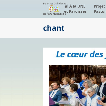
À la UNE
Projet
et Paroisses
Pastor
chant