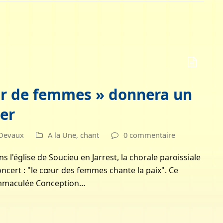
ur de femmes » donnera un
ier
 Devaux
A la Une
,
chant
0 commentaire
 l'église de Soucieu en Jarrest, la chorale paroissiale
cert : "le cœur des femmes chante la paix". Ce
'Immaculée Conception…