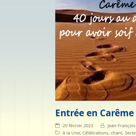
Entrée en Carême
20 février 2023
Jean-Françoi
A la Une
,
Célébrations
,
chant
,
Secte