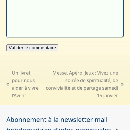
Un livret
Messe, Apéro, Jeux : Vivez une
pour nous
soirée de spiritualité, de
previous
next
aider à vivre
convivialité et de partage samedi
post:
post:
l’Avent
15 janvier
Abonnement à la newsletter mail
hebdomadaire d'infos paroissiales ➔