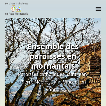
Ensemble des
paroisses en
mornantais
Paroisses catholiques Saint Jean-
Pierre Néel et Saint Vincent en
Lyonnais