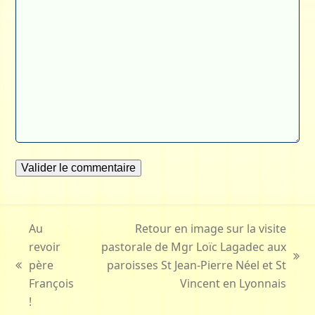
Au
Retour en image sur la visite
revoir
pastorale de Mgr Loïc Lagadec aux
next
père
paroisses St Jean-Pierre Néel et St
previous
post:
François
Vincent en Lyonnais
post:
!