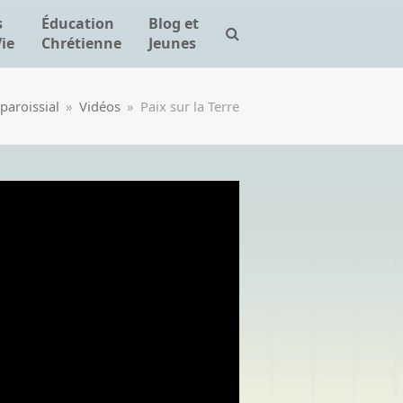
s
Éducation
Blog et
Vie
Chrétienne
Jeunes
paroissial
»
Vidéos
»
Paix sur la Terre