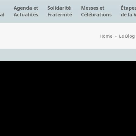
Agenda et
Solidarité
Messes et
Étape
al
Actualités
Fraternité
Célébrations
de la 
Home
»
Le Blog 