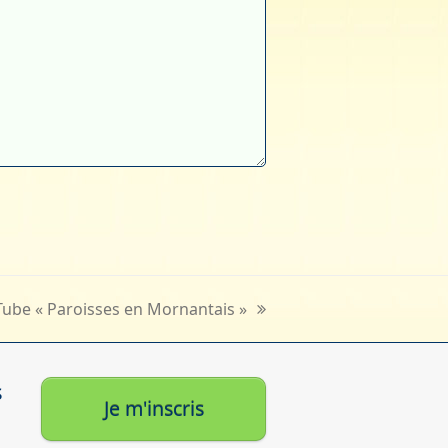
Tube « Paroisses en Mornantais »
s
Je m'inscris