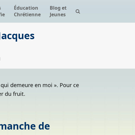
s
Éducation
Blog et
Vie
Chrétienne
Jeunes
 Jacques
l
i qui demeure en moi ». Pour ce
 du fruit.
imanche de