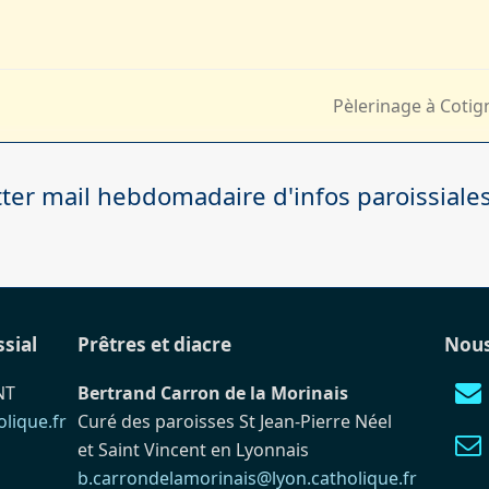
Pèlerinage à Coti
next
post:
er mail hebdomadaire d'infos paroissiale
ssial
Prêtres et diacre
Nous
NT
Bertrand Carron de la Morinais
lique.fr
Curé des paroisses St Jean-Pierre Néel
et Saint Vincent en Lyonnais
b.carrondelamorinais@lyon.catholique.fr