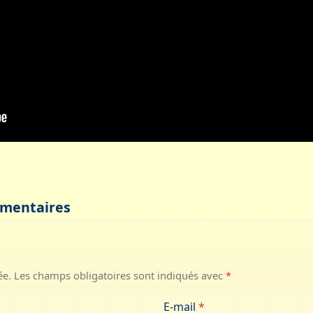
mmentaires
ée.
Les champs obligatoires sont indiqués avec
*
E-mail
*