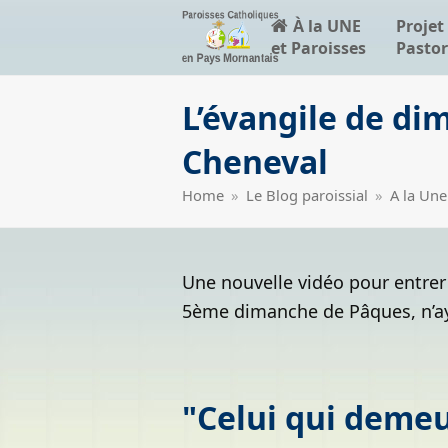
À la UNE
Projet
et Paroisses
Pastor
L’évangile de di
Cheneval
Home
»
Le Blog paroissial
»
A la Une
Une nouvelle vidéo pour entrer
5ème dimanche de Pâques, n’ayo
"Celui qui deme