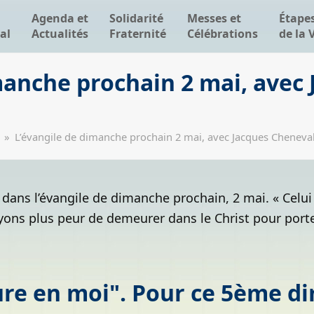
Agenda et
Solidarité
Messes et
Étape
al
Actualités
Fraternité
Célébrations
de la 
manche prochain 2 mai, avec
»
L’évangile de dimanche prochain 2 mai, avec Jacques Cheneva
 dans l’évangile de dimanche prochain, 2 mai. « Celu
ns plus peur de demeurer dans le Christ pour porter
ure en moi". Pour ce 5ème d