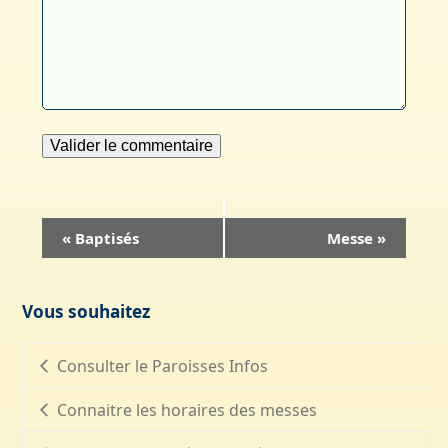
Navigation
«
Baptisés
Messe
»
Évènement
Vous souhaitez
Consulter le Paroisses Infos
Connaitre les horaires des messes