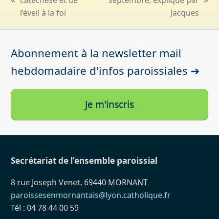
catéchèse et de
septembre, expliqué par
previous
next
l’éveil à la foi
Jacques
post:
post:
Abonnement à la newsletter mail
hebdomadaire d'infos paroissiales ➔
Je m'inscris
Secrétariat de l’ensemble paroissial
8 rue Joseph Venet, 69440 MORNANT
paroissesenmornantais@lyon.catholique.fr
Tél : 04 78 44 00 59