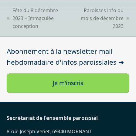
Fête du 8 décembre
Paroisses info du
2023 – Immaculée
mois de décembre
previous
next
conception
2023
post:
post:
Abonnement à la newsletter mail
hebdomadaire d'infos paroissiales ➔
Je m'inscris
Secrétariat de l’ensemble paroissial
8 rue Joseph Venet, 69440 MORNANT