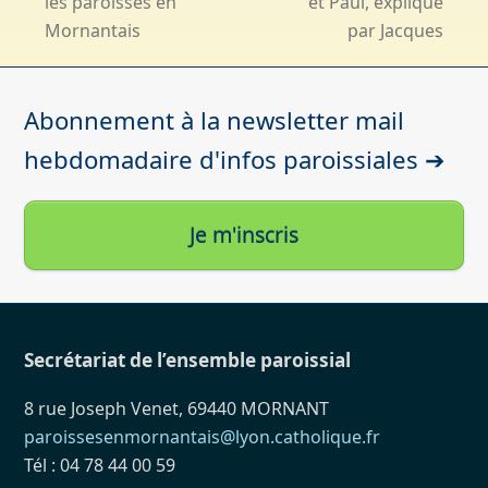
les paroisses en
et Paul, expliqué
post:
post:
Mornantais
par Jacques
Abonnement à la newsletter mail
hebdomadaire d'infos paroissiales ➔
Je m'inscris
Secrétariat de l’ensemble paroissial
8 rue Joseph Venet, 69440 MORNANT
paroissesenmornantais@lyon.catholique.fr
Tél : 04 78 44 00 59