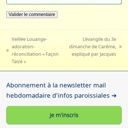
Veillée Louange-
L’évangile du 3e
adoration-
dimanche de Carême,
next
previous
réconciliation « Façon
expliqué par Jacques
post:
post:
Taizé »
Abonnement à la newsletter mail
hebdomadaire d'infos paroissiales ➔
Je m'inscris