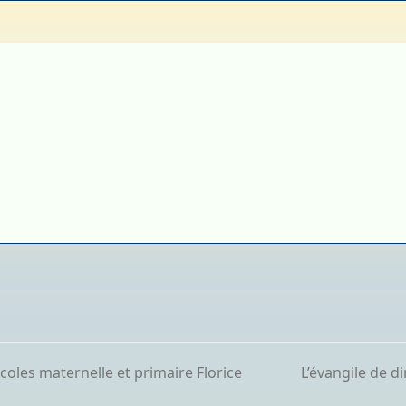
coles maternelle et primaire Florice
L’évangile de d
next