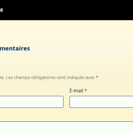
mmentaires
ée.
Les champs obligatoires sont indiqués avec
*
E-mail
*