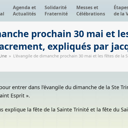
Agenda et
Solidarité
Messes et
Étape
al
Actualités
Fraternité
Célébrations
de la 
anche prochain 30 mai et les
 Sacrement, expliqués par jac
 Une
»
L’évangile de dimanche prochain 30 mai et les fêtes de la S
our entrer dans l’évangile du dimanche de la Ste Trin
aint Esprit ».
 explique la fête de la Sainte Trinité et la fête du S