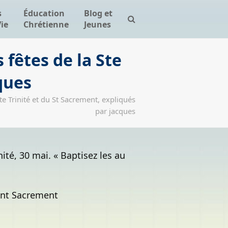
s
Éducation
Blog et
Vie
Chrétienne
Jeunes
 fêtes de la Ste
ques
te Trinité et du St Sacrement, expliqués
par jacques
ité, 30 mai. « Baptisez les au
aint Sacrement