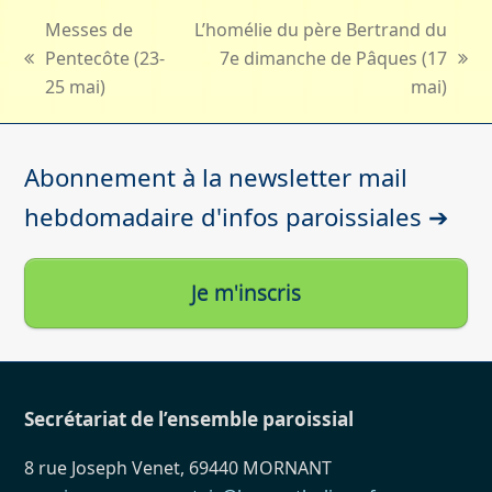
Messes de
L’homélie du père Bertrand du
Pentecôte (23-
7e dimanche de Pâques (17
previous
next
25 mai)
mai)
post:
post:
Abonnement à la newsletter mail
hebdomadaire d'infos paroissiales ➔
Je m'inscris
Secrétariat de l’ensemble paroissial
8 rue Joseph Venet, 69440 MORNANT