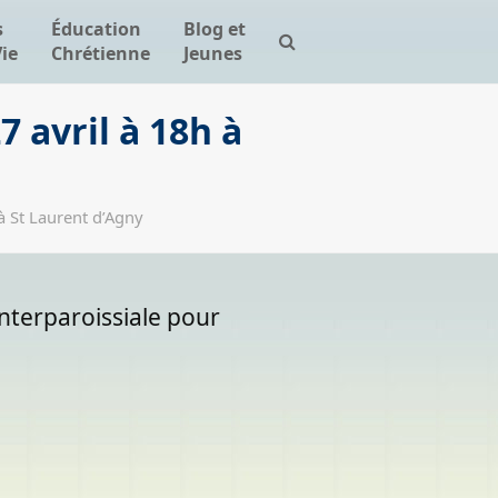
s
Éducation
Blog et
Vie
Chrétienne
Jeunes
7 avril à 18h à
 à St Laurent d’Agny
nterparoissiale pour