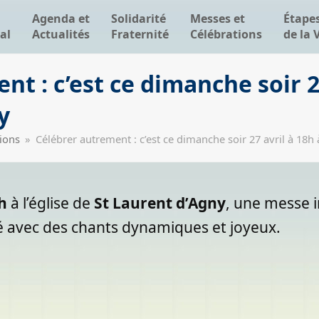
Agenda et
Solidarité
Messes et
Étape
al
Actualités
Fraternité
Célébrations
de la 
t : c’est ce dimanche soir 2
y
ions
»
Célébrer autrement : c’est ce dimanche soir 27 avril à 18h
h
à l’église de
St Laurent d’Agny
, une messe i
té avec des chants dynamiques et joyeux.