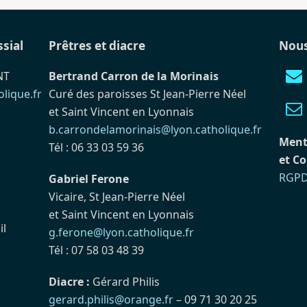
ssial
Prêtres et diacre
Nous
NT
Bertrand Carron de la Morinais
lique.fr
Curé des paroisses St Jean-Pierre Néel
et Saint Vincent en Lyonnais
b.carrondelamorinais@lyon.catholique.fr
Ment
Tél : 06 33 03 59 36
et Co
RGP
Gabriel Ferone
Vicaire, St Jean-Pierre Néel
et Saint Vincent en Lyonnais
il
g.ferone@lyon.catholique.fr
Tél : 07 58 03 48 39
Diacre :
Gérard Philis
gerard.philis@orange.fr
– 09 71 30 20 25