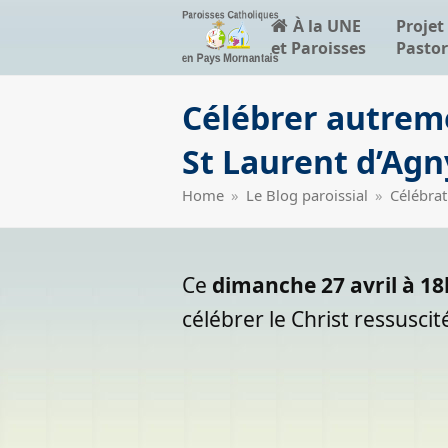
À la UNE
Projet
et Paroisses
Pastor
Célébrer autremen
St Laurent d’Agn
Home
»
Le Blog paroissial
»
Célébrat
Ce
dimanche 27 avril à 18
célébrer le Christ ressusci